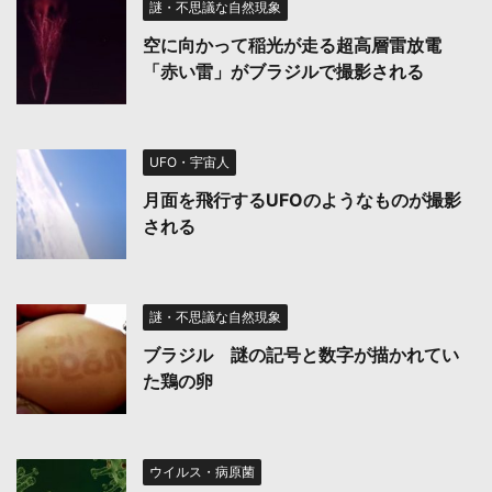
謎・不思議な自然現象
空に向かって稲光が走る超高層雷放電
「赤い雷」がブラジルで撮影される
UFO・宇宙人
月面を飛行するUFOのようなものが撮影
される
謎・不思議な自然現象
ブラジル 謎の記号と数字が描かれてい
た鶏の卵
ウイルス・病原菌