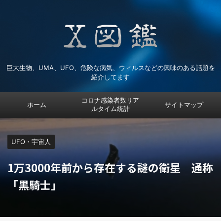
巨大生物、UMA、UFO、危険な病気、ウィルスなどの興味のある話題を
紹介してます
コロナ感染者数リア
ホーム
サイトマップ
ルタイム統計
UFO・宇宙人
1万3000年前から存在する謎の衛星 通称
「黒騎士」