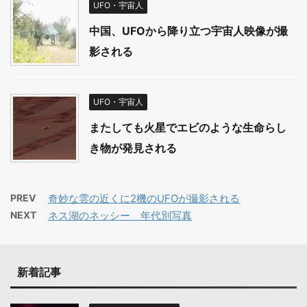
UFO・宇宙人
中国、UFOから降り立つ宇宙人映像が撮
影される
UFO・宇宙人
またしても火星でエビのような生命らし
き物が発見される
PREV
奇妙な雲の近くに2機のUFOが撮影される
NEXT
ネス湖のネッシー 年代別写真
新着記事