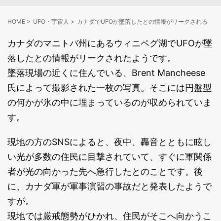
HOME
>
UFO・宇宙人
>
カナダでUFOが墜落したとの情報がリークされる
カナダのマニトバ州にあるウィニペグ湖でUFOが墜
落したとの情報がリークされたようです。
墜落現場の近くに住んでいる、Brent Mancheese
氏によって撮影された一枚の写真。そこには円盤型
の何かが氷の中に埋まっているのが収められていま
す。
現地の方のSNSによると、夜中、轟音とともに眩し
い光が多数の住民に目撃されていて、すぐに軍関係
者が光の向かった先へ急行したとのことです。後
に、カナダ軍が軍事演習の事故だと発表したようで
すが。
現地では厳戒態勢がひかれ、住民がそこへ向かうこ