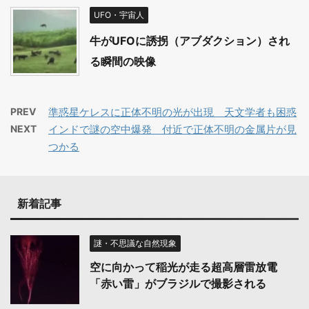
UFO・宇宙人
牛がUFOに誘拐（アブダクション）され
る瞬間の映像
PREV
準惑星ケレスに正体不明の光が出現 天文学者も困惑
NEXT
インドで謎の空中爆発 付近で正体不明の金属片が見
つかる
新着記事
謎・不思議な自然現象
空に向かって稲光が走る超高層雷放電
「赤い雷」がブラジルで撮影される